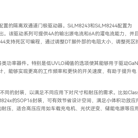
置的隔离双通道门极驱动器。SiLM8243和SiLM8244配置为
输出。该驱动系列可提供4A的输出源电流和6A的灌电流能力，并
LM8244支持死区可编程，通过调整DT脚外部的电阻大小，调整死区
动各类功率器件。特别是低UVLO阈值的选项使其能够用于驱动Ga
电源设计，能够实现更高的工作频率和更快的开关速度，有助于提升电
。
4W三种不同的封装，以满足不同应用下对尺寸和耐压的需求。比如Clas
824x的SOP16封装，可有效节省设计空间，满足小体积功放应
更高的耐压，适合高压应用如车载充电机、光伏逆变、储能电源等应