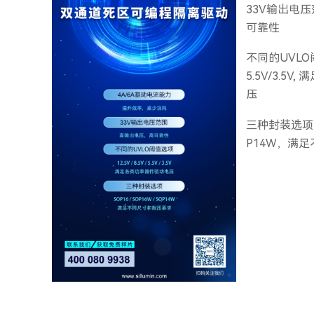
33V输出电
可靠性
不同的UVLO阈
5.5V/3.5
压
三种封装选项，S
P14W，满