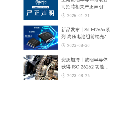
司招聘相关严正声明！
2025-01-21
新品发布丨SiLM266x系
列 高压电池组前端充/放
电高边NFET驱动器
2023-08-30
资质加持丨数明半导体
获得 ISO 26262 功能安
全管理体系 ASIL D 等
2023-08-24
级认证证书