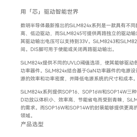
用「芯」驱动智能世界
数明半导体最新推出的SiLM824x系列是一款具有不同配
高、低边驱动，而SiLM8245可提供两路独立的驱动
其驱动输出电压可以支持到33V。SiLM8243和Si
间。DIS脚可用于使能或关闭两路驱动输出。
SiLM824x提供不同的UVLO阈值选项，使其能够驱
功率器件。SiLM824x结合基于GaN功率器件的
源的效率和功率密度，并降低电源系统的尺寸和成本
SiLM824x系列提供SOP16、SOP16W和SOP1
D功放以体积小、效率高、节能省电而受到青睐，SiLM
的需求。而SOP16W和SOP14W的封装能够提供
领域。
产品选型