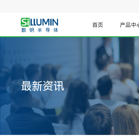
首页
产品中
汽车
驱动
门极驱动
电机驱动
汽车PTC加热器
最新资讯
隔离驱动
步进电机
汽车电子空调压缩机
非隔离驱动
直流电机
汽车车载充电机与电源
数字驱动
直流无刷电机
汽车主逆变器