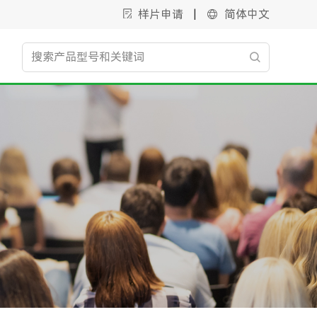
样片申请
|
简体中文
电源管理
新能源
智能光伏
开关电源
LED驱动
逆变器
智能关断芯片
升压开关稳压器
汽车照明
移动储能-电池 PACK 解决方案
智能优化芯片
降压开关稳压器
商业照明
储能电池包及双向电源
电荷泵
家用工商业储能电池包系统
开关电源控制器