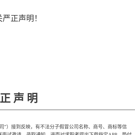
关严正声明！
 正 声 明
司”）接到反映，有不法分子假冒公司名称、商号、商标等信
面试邀请、录取通知，进而对求职者提出下载指定APP、垫付