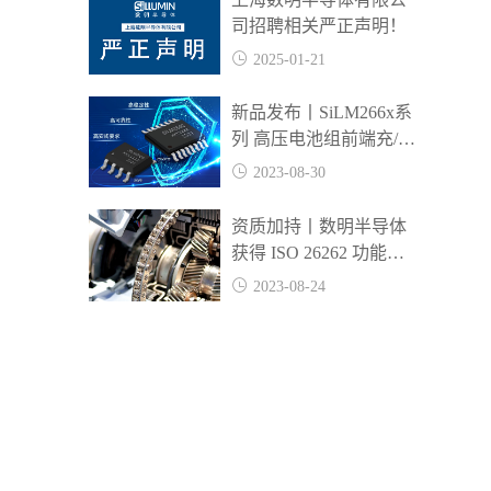
司招聘相关严正声明！
2025-01-21
新品发布丨SiLM266x系
列 高压电池组前端充/放
电高边NFET驱动器
2023-08-30
资质加持丨数明半导体
获得 ISO 26262 功能安
全管理体系 ASIL D 等
2023-08-24
级认证证书