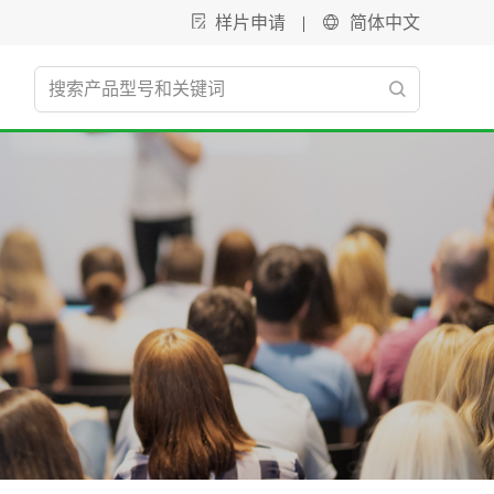
样片申请
|
简体中文
电源管理
新能源
智能光伏
开关电源
LED驱动
逆变器
智能关断芯片
升压开关稳压器
汽车照明
移动储能-电池 PACK 解决方案
智能优化芯片
降压开关稳压器
商业照明
储能电池包及双向电源
电荷泵
家用工商业储能电池包系统
开关电源控制器