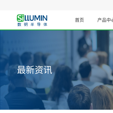
首页
产品中
汽车
驱动
门极驱动
电机驱动
汽车PTC加热器
最新资讯
隔离驱动
步进电机
汽车电子空调压缩机
非隔离驱动
直流电机
汽车车载充电机与电源
数字驱动
直流无刷电机
汽车主逆变器