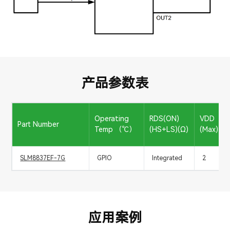
产品参数表
Operating
RDS(ON)
VDD
Part Number
Temp （℃）
(HS+LS)(Ω)
(Max) (V
SLM8837EF-7G
GPIO
Integrated
2
应用案例