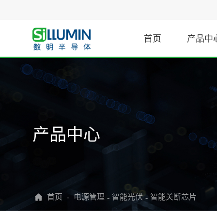
首页
产品中
汽车
驱动
门极驱动
电机驱动
汽车PTC加热器
产品中心
隔离驱动
步进电机
汽车电子空调压缩机
非隔离驱动
直流电机
汽车车载充电机与电源
数字驱动
直流无刷电机
汽车主逆变器
电源管理
智能光伏
首页
-
智能关断芯片
-
-