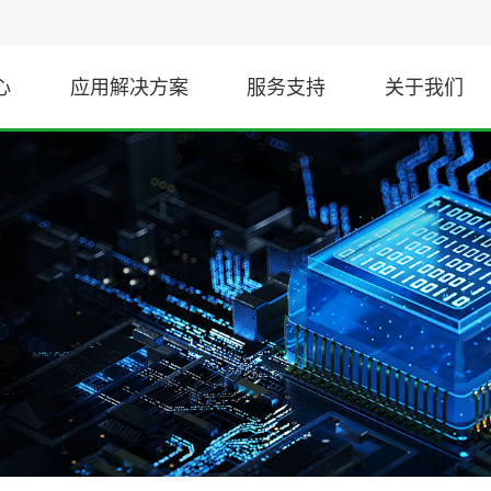
心
应用解决方案
服务支持
关于我们
信号与接口
工业
TEC控制器
数字隔离器
直流充电桩芯片选型
非隔离接口
伺服变频驱动
隔离接口
隔离采样