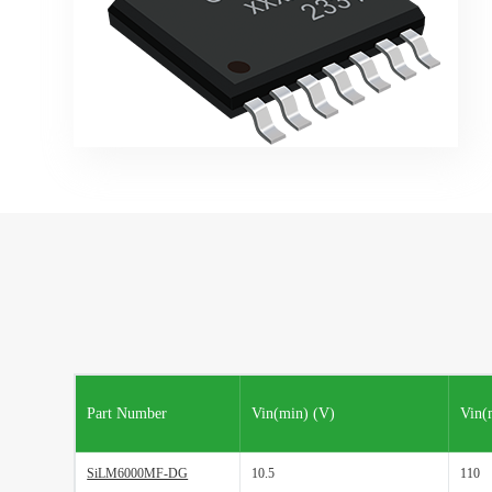
Part Number
Vin(min) (V)
Vin(
SiLM6000MF-DG
10.5
110