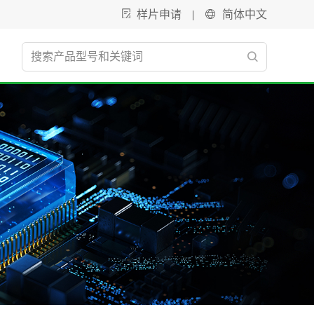
样片申请
|
简体中文
电源管理
新能源
智能光伏
开关电源
LED驱动
逆变器
智能关断芯片
升压开关稳压器
汽车照明
移动储能-电池 PACK 解决方案
智能优化芯片
降压开关稳压器
商业照明
储能电池包及双向电源
电荷泵
家用工商业储能电池包系统
开关电源控制器